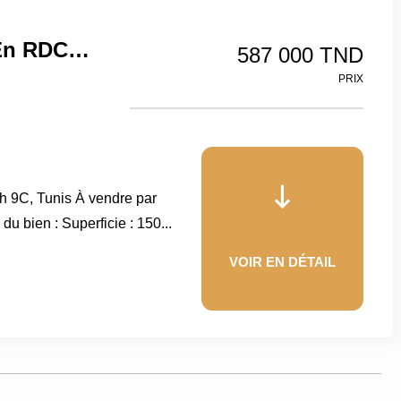
Appartement S+3 – 150 M² En RDC – Manzah 9C, Tunis
587 000 TND
PRIX
 9C, Tunis À vendre par
u bien : Superficie : 150...
VOIR EN DÉTAIL