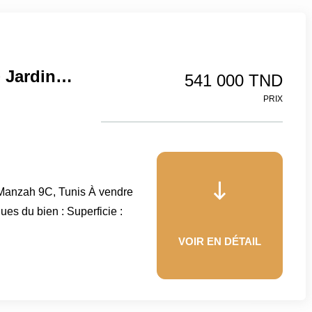
Appartement S+2 – 107 M² + Jardin 87 M² – Manzah 9C, Tunis
541 000 TND
PRIX
 Manzah 9C, Tunis À vendre
es du bien : Superficie :
VOIR EN DÉTAIL