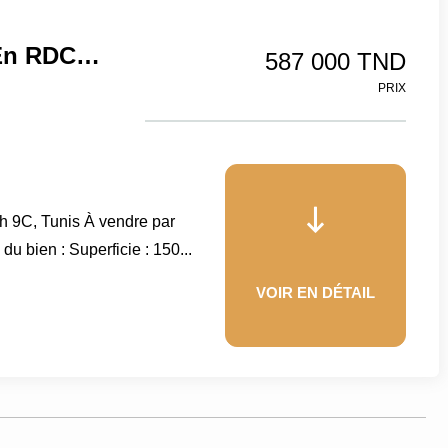
Appartement S+3 – 150 M² En RDC – Manzah 9C, Tunis
587 000 TND
PRIX
 9C, Tunis À vendre par
u bien : Superficie : 150...
VOIR EN DÉTAIL