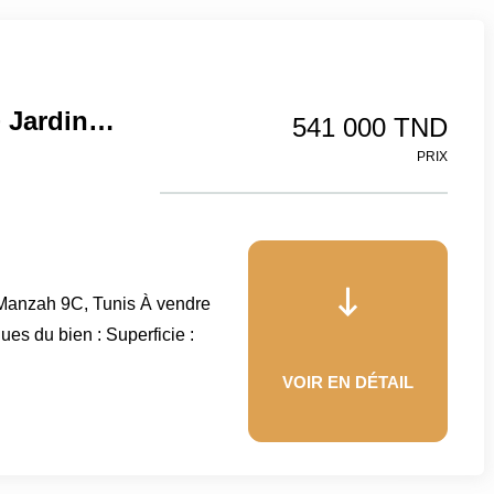
Appartement S+2 – 107 M² + Jardin 87 M² – Manzah 9C, Tunis
541 000 TND
PRIX
 Manzah 9C, Tunis À vendre
es du bien : Superficie :
VOIR EN DÉTAIL