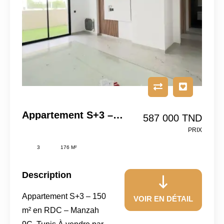
Appartement S+3 – 150 M² En RDC – Manzah 9C, Tunis
587 000 TND
PRIX
3
176 M²
Description
Appartement S+3 – 150
VOIR EN DÉTAIL
m² en RDC – Manzah