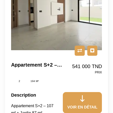
Appartement S+2 – 107 M² + Jardin 87 M² – Manzah 9C, Tunis
541 000 TND
PRIX
2
194 M²
Description
Appartement S+2 – 107
VOIR EN DÉTAIL
m² + Jardin 87 m² –