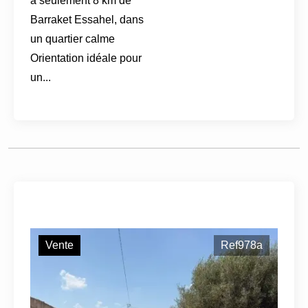
à seulement 8 km de
Barraket Essahel, dans
un quartier calme
Orientation idéale pour
un...
Vente
Ref978a