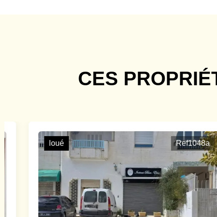
CES PROPRIÉ
loué
Ref1048a