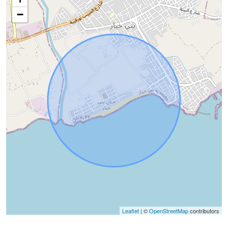
−
Leaflet
| ©
OpenStreetMap
contributors