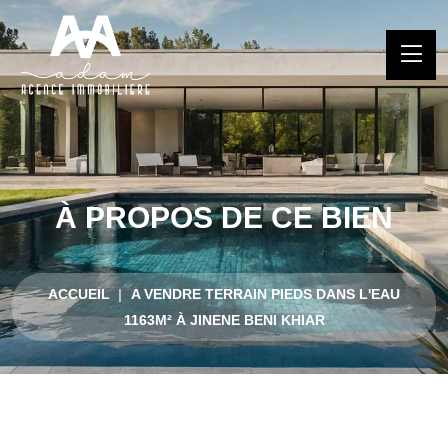
À PROPOS DE CE BIEN
ACCUEIL
A VENDRE TERRAIN PIEDS DANS L'EAU
1163M² À JINENE BENI KHIAR