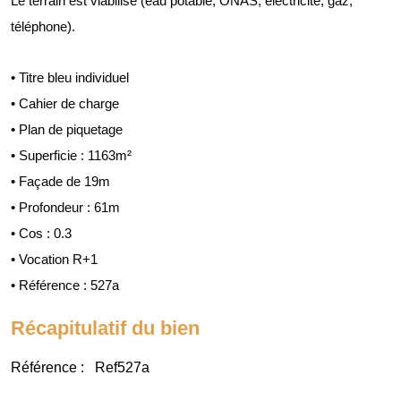
Le terrain est viabilisé (eau potable, ONAS, électricité, gaz,
téléphone).
• Titre bleu individuel
• Cahier de charge
• Plan de piquetage
• Superficie : 1163m²
• Façade de 19m
• Profondeur : 61m
• Cos : 0.3
• Vocation R+1
• Référence : 527a
Récapitulatif du bien
Référence :
Ref527a