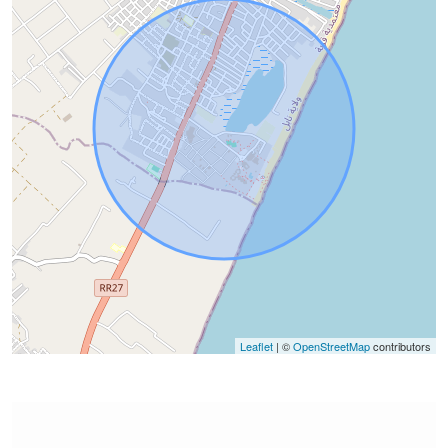
Leaflet
| ©
OpenStreetMap
contributors